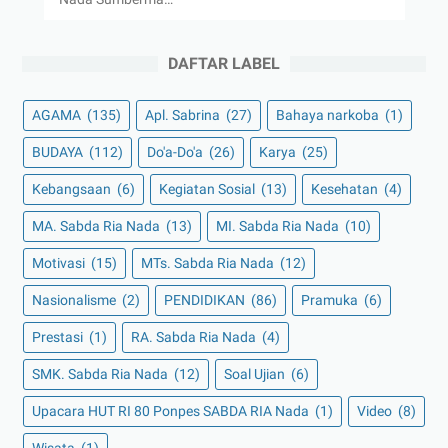
DAFTAR LABEL
AGAMA
(135)
Apl. Sabrina
(27)
Bahaya narkoba
(1)
BUDAYA
(112)
Do'a-Do'a
(26)
Karya
(25)
Kebangsaan
(6)
Kegiatan Sosial
(13)
Kesehatan
(4)
MA. Sabda Ria Nada
(13)
MI. Sabda Ria Nada
(10)
Motivasi
(15)
MTs. Sabda Ria Nada
(12)
Nasionalisme
(2)
PENDIDIKAN
(86)
Pramuka
(6)
Prestasi
(1)
RA. Sabda Ria Nada
(4)
SMK. Sabda Ria Nada
(12)
Soal Ujian
(6)
Upacara HUT RI 80 Ponpes SABDA RIA Nada
(1)
Video
(8)