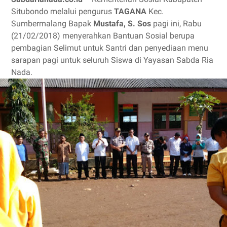
Situbondo melalui pengurus
TAGANA
Kec.
Sumbermalang Bapak
Mustafa, S. Sos
pagi ini, Rabu
(21/02/2018) menyerahkan Bantuan Sosial berupa
pembagian Selimut untuk Santri dan penyediaan menu
sarapan pagi untuk seluruh Siswa di Yayasan Sabda Ria
Nada.