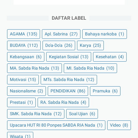
DAFTAR LABEL
AGAMA
(135)
Apl. Sabrina
(27)
Bahaya narkoba
(1)
BUDAYA
(112)
Do'a-Do'a
(26)
Karya
(25)
Kebangsaan
(6)
Kegiatan Sosial
(13)
Kesehatan
(4)
MA. Sabda Ria Nada
(13)
MI. Sabda Ria Nada
(10)
Motivasi
(15)
MTs. Sabda Ria Nada
(12)
Nasionalisme
(2)
PENDIDIKAN
(86)
Pramuka
(6)
Prestasi
(1)
RA. Sabda Ria Nada
(4)
SMK. Sabda Ria Nada
(12)
Soal Ujian
(6)
Upacara HUT RI 80 Ponpes SABDA RIA Nada
(1)
Video
(8)
Wisata
(1)