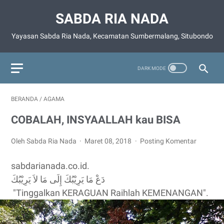
SABDA RIA NADA
Yayasan Sabda Ria Nada, Kecamatan Sumbermalang, Situbondo
BERANDA
/
AGAMA
COBALAH, INSYAALLAH kau BISA
Oleh Sabda Ria Nada
Maret 08, 2018
Posting Komentar
sabdarianada.co.id.
ﺩَﻉْ ﻣَﺎ ﻳَﺮِﻳْﺒُﻚَ ﺇِﻟَﻰ ﻣَﺎ ﻻَ ﻳَﺮِﻳْﺒُﻚَ
"Tinggalkan KERAGUAN Raihlah KEMENANGAN".