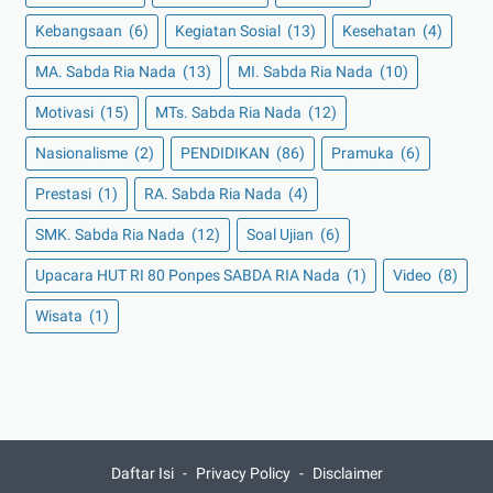
Kebangsaan
(6)
Kegiatan Sosial
(13)
Kesehatan
(4)
MA. Sabda Ria Nada
(13)
MI. Sabda Ria Nada
(10)
Motivasi
(15)
MTs. Sabda Ria Nada
(12)
Nasionalisme
(2)
PENDIDIKAN
(86)
Pramuka
(6)
Prestasi
(1)
RA. Sabda Ria Nada
(4)
SMK. Sabda Ria Nada
(12)
Soal Ujian
(6)
Upacara HUT RI 80 Ponpes SABDA RIA Nada
(1)
Video
(8)
Wisata
(1)
Daftar Isi
Privacy Policy
Disclaimer