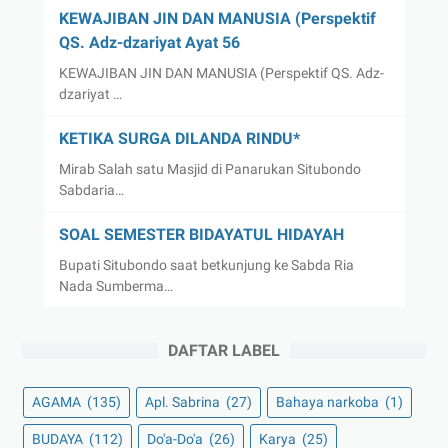
KEWAJIBAN JIN DAN MANUSIA (Perspektif
QS. Adz-dzariyat Ayat 56
KEWAJIBAN JIN DAN MANUSIA (Perspektif QS. Adz-
dzariyat …
KETIKA SURGA DILANDA RINDU*
Mirab Salah satu Masjid di Panarukan Situbondo
Sabdaria…
SOAL SEMESTER BIDAYATUL HIDAYAH
Bupati Situbondo saat betkunjung ke Sabda Ria
Nada Sumberma…
DAFTAR LABEL
AGAMA
(135)
Apl. Sabrina
(27)
Bahaya narkoba
(1)
BUDAYA
(112)
Do'a-Do'a
(26)
Karya
(25)