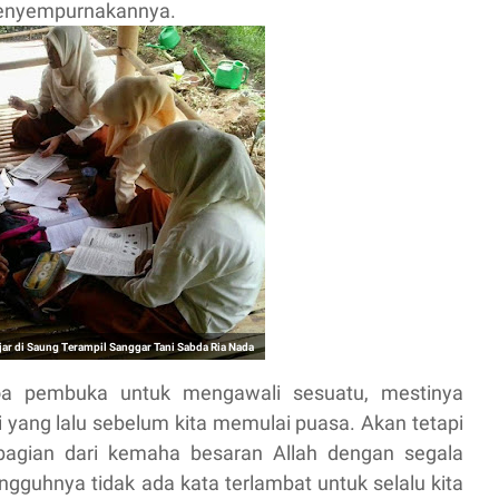
 menyempurnakannya.
ajar di Saung Terampil Sanggar Tani Sabda Ria Nada
oa pembuka untuk mengawali sesuatu, mestinya
i yang lalu sebelum kita memulai puasa. Akan tetapi
bagian dari kemaha besaran Allah dengan segala
guhnya tidak ada kata terlambat untuk selalu kita