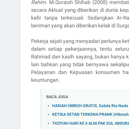
Rahim.
M.Quraish Shihab (2008) memba
secara Aktual yang diberikan di dunia 
kafir tanpa terkecuali. Sedangkan Ar
beriman yang akan diberikan kelak di Surg
Pekerja sejati yang menyadari perlunya k
dalam setiap pekerjaannya, tentu selur
Rahmad dan kasih sayang, bukan hanya k
lain bahkan yang tidak bernyawa sekalip
Pelayanan dan Kepuasan konsumen har
keuntungan.
BACA JUGA
HADIAH UMROH GRATIS, Sabda Ria Nada 
KETIKA SETAN TERKENA PRANK (Hikmah 3
TA'ZIYAH HARI KE 6 ALM.PAK SUL ABDU