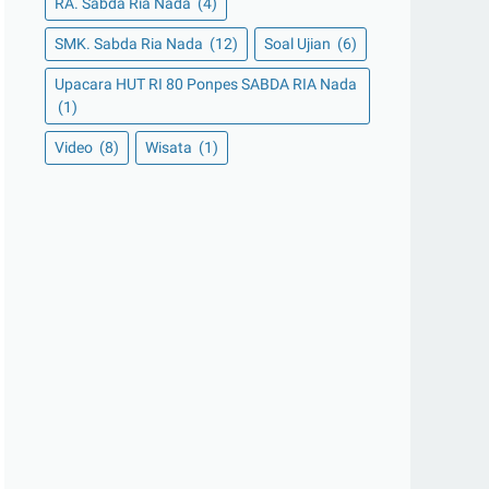
RA. Sabda Ria Nada
(4)
SMK. Sabda Ria Nada
(12)
Soal Ujian
(6)
Upacara HUT RI 80 Ponpes SABDA RIA Nada
(1)
Video
(8)
Wisata
(1)