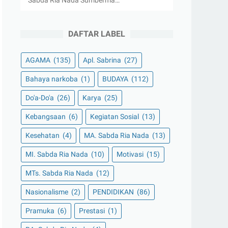
Sabda Ria Nada Sumberma…
DAFTAR LABEL
AGAMA
(135)
Apl. Sabrina
(27)
Bahaya narkoba
(1)
BUDAYA
(112)
Do'a-Do'a
(26)
Karya
(25)
Kebangsaan
(6)
Kegiatan Sosial
(13)
Kesehatan
(4)
MA. Sabda Ria Nada
(13)
MI. Sabda Ria Nada
(10)
Motivasi
(15)
MTs. Sabda Ria Nada
(12)
Nasionalisme
(2)
PENDIDIKAN
(86)
Pramuka
(6)
Prestasi
(1)