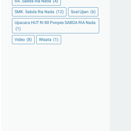
RA. Sabda Ria Nada
(4)
SMK. Sabda Ria Nada
(12)
Soal Ujian
(6)
Upacara HUT RI 80 Ponpes SABDA RIA Nada
(1)
Video
(8)
Wisata
(1)