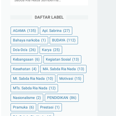
Sabda Ria Nada Sumberma…
DAFTAR LABEL
AGAMA
(135)
Apl. Sabrina
(27)
Bahaya narkoba
(1)
BUDAYA
(112)
Do'a-Do'a
(26)
Karya
(25)
Kebangsaan
(6)
Kegiatan Sosial
(13)
Kesehatan
(4)
MA. Sabda Ria Nada
(13)
MI. Sabda Ria Nada
(10)
Motivasi
(15)
MTs. Sabda Ria Nada
(12)
Nasionalisme
(2)
PENDIDIKAN
(86)
Pramuka
(6)
Prestasi
(1)