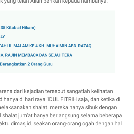
uk yang telah Allah berikan kepada hambanya.
5 Kitab al Hikam)
LLY
TAHLIL MALAM KE 4 KH. MUHAIMIN ABD. RAZAQ
A, RAJIN MEMBACA DAN SEJAHTERA
Berangkatkan 2 Orang Guru
rena dari kejadian tersebut sangatlah kelihatan
nya di hari raya 'IDUL FITRIH saja, dan ketika di
 melaksanakan shalat. mereka hanya sibuk dengan
 shalat jum'at hanya berlangsung selama beberapa
waktu dimasjid. seakan orang-orang ogah dengan hal