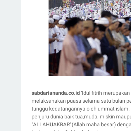
sabdariananda.co.id
'Idul fitrih merupak
melaksanakan puasa selama satu bulan penu
tunggu kedatangannya oleh ummat islam. K
penjuru dunia baik tua,muda, miskin maup
"ALLAHUAKBAR"(Allah maha besar) dengan 