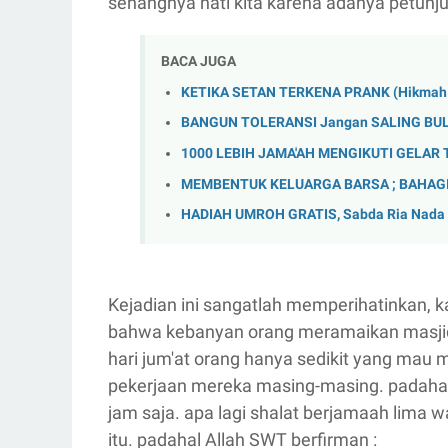
senangnya hati kita karena adanya petunj
BACA JUGA
KETIKA SETAN TERKENA PRANK (Hikmah 3
BANGUN TOLERANSI Jangan SALING BU
1000 LEBIH JAMA'AH MENGIKUTI GELAR 
MEMBENTUK KELUARGA BARSA ; BAHAGI
HADIAH UMROH GRATIS, Sabda Ria Nada 
Kejadian ini sangatlah memperihatinkan, ka
bahwa kebanyan orang meramaikan masjid ha
hari jum'at orang hanya sedikit yang mau
pekerjaan mereka masing-masing. padahal
jam saja. apa lagi shalat berjamaah lima 
itu. padahal Allah SWT berfirman :