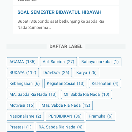
SOAL SEMESTER BIDAYATUL HIDAYAH
Bupati Situbondo saat betkunjung ke Sabda Ria
Nada Sumberma…
DAFTAR LABEL
AGAMA
(135)
Apl. Sabrina
(27)
Bahaya narkoba
(1)
BUDAYA
(112)
Do'a-Do'a
(26)
Karya
(25)
Kebangsaan
(6)
Kegiatan Sosial
(13)
Kesehatan
(4)
MA. Sabda Ria Nada
(13)
MI. Sabda Ria Nada
(10)
Motivasi
(15)
MTs. Sabda Ria Nada
(12)
Nasionalisme
(2)
PENDIDIKAN
(86)
Pramuka
(6)
Prestasi
(1)
RA. Sabda Ria Nada
(4)