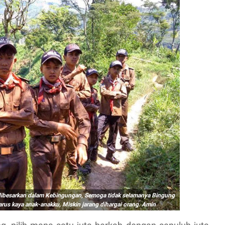
dibesarkan dalam Kebingungan, Semoga tidak selamanya Bingung
rus kaya anak-anakku, Miskin jarang dihargai orang. Amin