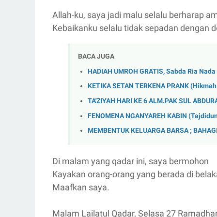
Allah-ku, saya jadi malu selalu berharap
Kebaikanku selalu tidak sepadan dengan 
BACA JUGA
HADIAH UMROH GRATIS, Sabda Ria Nada 
KETIKA SETAN TERKENA PRANK (Hikmah 3
TA'ZIYAH HARI KE 6 ALM.PAK SUL ABDU
FENOMENA NGANYAREH KABIN (Tajdidun
MEMBENTUK KELUARGA BARSA ; BAHAGI
Di malam yang qadar ini, saya bermohon
Kayakan orang-orang yang berada di bela
Maafkan saya.
Malam Lailatul Qadar, Selasa 27 Ramadha