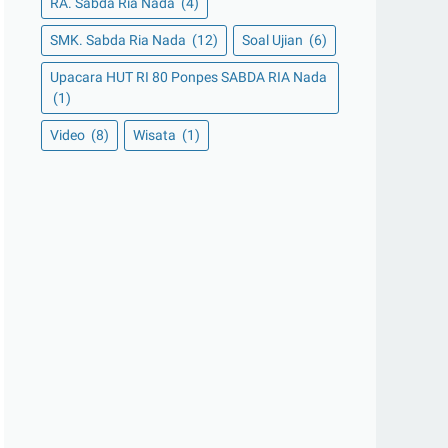
RA. Sabda Ria Nada
(4)
SMK. Sabda Ria Nada
(12)
Soal Ujian
(6)
Upacara HUT RI 80 Ponpes SABDA RIA Nada
(1)
Video
(8)
Wisata
(1)