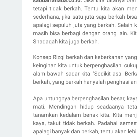
sabdarianada.co.id.
Jika kita ditanya ora
tetapi tidak berkah. Tentu kita akan men
sederhana, jika satu juta saja berkah b
apalagi sepuluh juta yang berkah. Selain 
masih bisa berbagi dengan orang lain. K
Shadaqah kita juga berkah
.
Konsep Rizqi berkah dan keberkahan yang 
keinginan kita untuk berpenghasilan cukup
alam bawah sadar kita "Sedikit asal Berk
berkah, yang berkah hanyalah penghasilan 
Apa untungnya berpenghasilan besar, kaya t
mati. Mendingan hidup seadaanya tetap
tanamkan kedalam benak kita. Kita menja
kaya, takut tidak berkah. Padahal semest
apalagi banyak dan berkah, tentu akan lebi