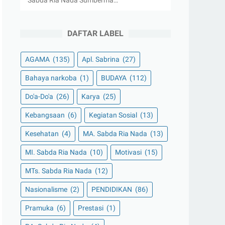
Sabda Ria Nada Sumberma…
DAFTAR LABEL
AGAMA
(135)
Apl. Sabrina
(27)
Bahaya narkoba
(1)
BUDAYA
(112)
Do'a-Do'a
(26)
Karya
(25)
Kebangsaan
(6)
Kegiatan Sosial
(13)
Kesehatan
(4)
MA. Sabda Ria Nada
(13)
MI. Sabda Ria Nada
(10)
Motivasi
(15)
MTs. Sabda Ria Nada
(12)
Nasionalisme
(2)
PENDIDIKAN
(86)
Pramuka
(6)
Prestasi
(1)