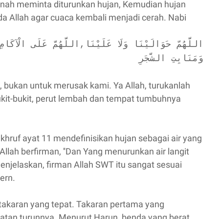
ernah meminta diturunkan hujan, Kemudian hujan
a Allah agar cuaca kembali menjadi cerah. Nabi
اللَّهُمّ حَوَالَيْنَا وَلَا عَلَيْنَا,اللَّهُمَّ عَلَى الْآكَامِ
وَمَنَابِتِ الشَّجَرِ
mi, bukan untuk merusak kami. Ya Allah, turukanlah
ukit-bukit, perut lembah dan tempat tumbuhnya
hruf ayat 11 mendefinisikan hujan sebagai air yang
u Allah berfirman, ''Dan Yang menurunkan air langit
enjelaskan, firman Allah SWT itu sangat sesuai
ern.
 takaran yang tepat. Takaran pertama yang
atan turunnya. Menurut Harun, benda yang berat