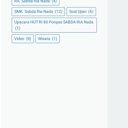
RA. Sabda Ria Nada
(4)
SMK. Sabda Ria Nada
(12)
Soal Ujian
(6)
Upacara HUT RI 80 Ponpes SABDA RIA Nada
(1)
Video
(8)
Wisata
(1)