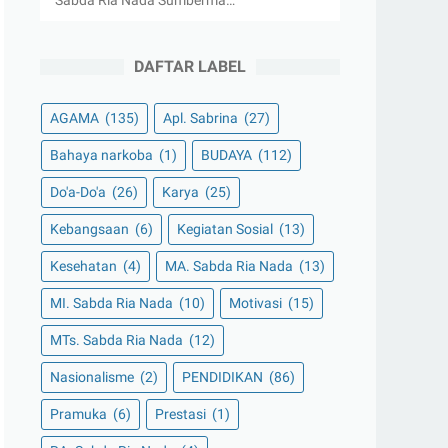
Sabda Ria Nada Sumberma…
DAFTAR LABEL
AGAMA
(135)
Apl. Sabrina
(27)
Bahaya narkoba
(1)
BUDAYA
(112)
Do'a-Do'a
(26)
Karya
(25)
Kebangsaan
(6)
Kegiatan Sosial
(13)
Kesehatan
(4)
MA. Sabda Ria Nada
(13)
MI. Sabda Ria Nada
(10)
Motivasi
(15)
MTs. Sabda Ria Nada
(12)
Nasionalisme
(2)
PENDIDIKAN
(86)
Pramuka
(6)
Prestasi
(1)