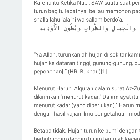
Karena itu Ketika Nabi, SAW suatu saat p
turun begitu lebatnya, beliau memohon pad
shallallahu ‘alaihi wa sallam berdo’a,
 وَالْجِبَالِ وَالظِّرَابِ وَبُطُونِ الْأَوْدِيَةِ
“Ya Allah, turunkanlah hujan di sekitar ka
hujan ke dataran tinggi, gunung-gunung, b
pepohonan].” (HR. Bukhari)[1]
Menurut Harun, Alquran dalam surat Az-Zuk
dikirimkan ''menurut kadar.'' Dalam ayat it
menurut kadar (yang diperlukan).'' Harun m
dengan hasil kajian ilmu pengetahuan mod
Betapa tidak. Hujan turun ke bumi dengan
berhubungan dengan hujan tentulah kecep