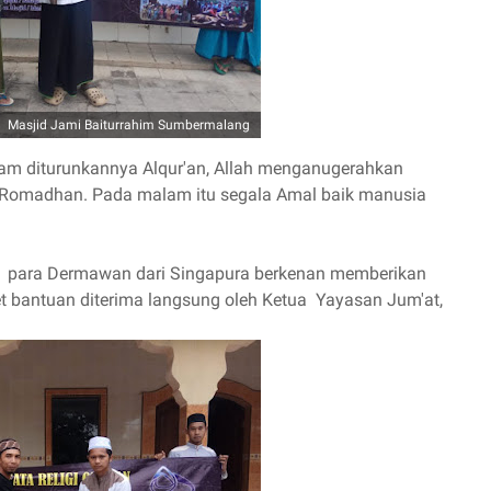
Masjid Jami Baiturrahim Sumbermalang
m diturunkannya Alqur'an, Allah menganugerahkan
n Romadhan. Pada malam itu segala Amal baik manusia
an, para Dermawan dari Singapura berkenan memberikan
t bantuan diterima langsung oleh Ketua Yayasan Jum'at,