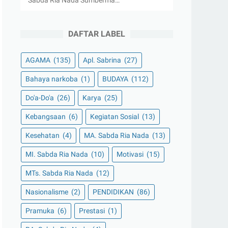
Sabda Ria Nada Sumberma…
DAFTAR LABEL
AGAMA
(135)
Apl. Sabrina
(27)
Bahaya narkoba
(1)
BUDAYA
(112)
Do'a-Do'a
(26)
Karya
(25)
Kebangsaan
(6)
Kegiatan Sosial
(13)
Kesehatan
(4)
MA. Sabda Ria Nada
(13)
MI. Sabda Ria Nada
(10)
Motivasi
(15)
MTs. Sabda Ria Nada
(12)
Nasionalisme
(2)
PENDIDIKAN
(86)
Pramuka
(6)
Prestasi
(1)