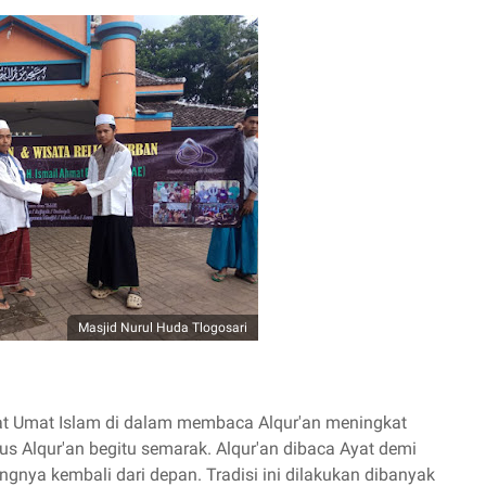
Masjid Nurul Huda Tlogosari
at Umat Islam di dalam membaca Alqur'an meningkat
rus Alqur'an begitu semarak. Alqur'an dibaca Ayat demi
ngnya kembali dari depan. Tradisi ini dilakukan dibanyak