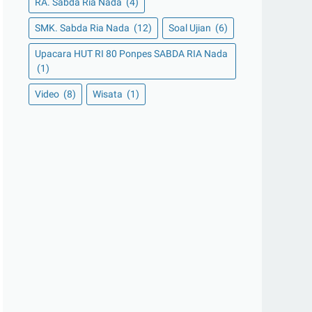
RA. Sabda Ria Nada
(4)
SMK. Sabda Ria Nada
(12)
Soal Ujian
(6)
Upacara HUT RI 80 Ponpes SABDA RIA Nada
(1)
Video
(8)
Wisata
(1)