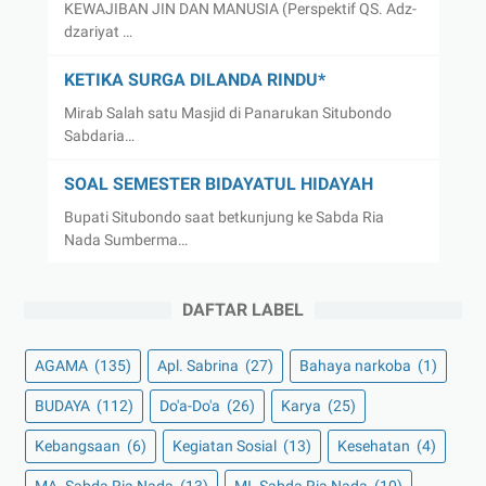
KEWAJIBAN JIN DAN MANUSIA (Perspektif QS. Adz-
dzariyat …
KETIKA SURGA DILANDA RINDU*
Mirab Salah satu Masjid di Panarukan Situbondo
Sabdaria…
SOAL SEMESTER BIDAYATUL HIDAYAH
Bupati Situbondo saat betkunjung ke Sabda Ria
Nada Sumberma…
DAFTAR LABEL
AGAMA
(135)
Apl. Sabrina
(27)
Bahaya narkoba
(1)
BUDAYA
(112)
Do'a-Do'a
(26)
Karya
(25)
Kebangsaan
(6)
Kegiatan Sosial
(13)
Kesehatan
(4)
MA. Sabda Ria Nada
(13)
MI. Sabda Ria Nada
(10)