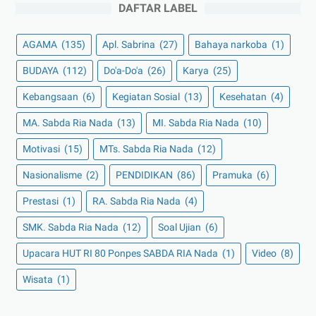
DAFTAR LABEL
AGAMA
(135)
Apl. Sabrina
(27)
Bahaya narkoba
(1)
BUDAYA
(112)
Do'a-Do'a
(26)
Karya
(25)
Kebangsaan
(6)
Kegiatan Sosial
(13)
Kesehatan
(4)
MA. Sabda Ria Nada
(13)
MI. Sabda Ria Nada
(10)
Motivasi
(15)
MTs. Sabda Ria Nada
(12)
Nasionalisme
(2)
PENDIDIKAN
(86)
Pramuka
(6)
Prestasi
(1)
RA. Sabda Ria Nada
(4)
SMK. Sabda Ria Nada
(12)
Soal Ujian
(6)
Upacara HUT RI 80 Ponpes SABDA RIA Nada
(1)
Video
(8)
Wisata
(1)