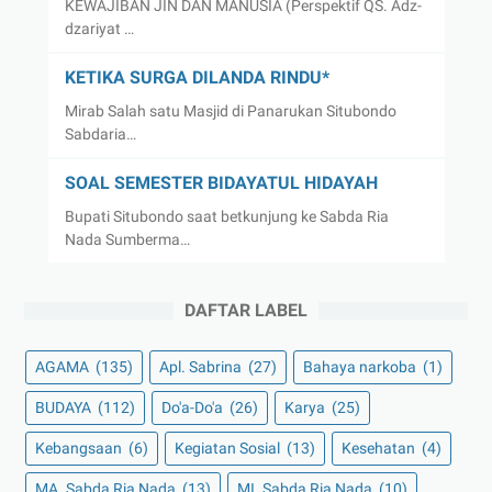
KEWAJIBAN JIN DAN MANUSIA (Perspektif QS. Adz-
dzariyat …
KETIKA SURGA DILANDA RINDU*
Mirab Salah satu Masjid di Panarukan Situbondo
Sabdaria…
SOAL SEMESTER BIDAYATUL HIDAYAH
Bupati Situbondo saat betkunjung ke Sabda Ria
Nada Sumberma…
DAFTAR LABEL
AGAMA
(135)
Apl. Sabrina
(27)
Bahaya narkoba
(1)
BUDAYA
(112)
Do'a-Do'a
(26)
Karya
(25)
Kebangsaan
(6)
Kegiatan Sosial
(13)
Kesehatan
(4)
MA. Sabda Ria Nada
(13)
MI. Sabda Ria Nada
(10)