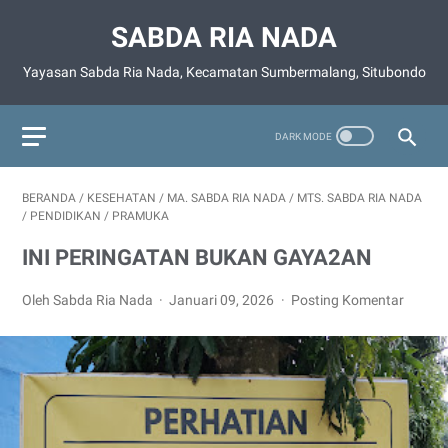
SABDA RIA NADA
Yayasan Sabda Ria Nada, Kecamatan Sumbermalang, Situbondo
BERANDA
/
KESEHATAN
/
MA. SABDA RIA NADA
/
MTS. SABDA RIA NADA
/
PENDIDIKAN
/
PRAMUKA
INI PERINGATAN BUKAN GAYA2AN
Oleh Sabda Ria Nada
Januari 09, 2026
Posting Komentar